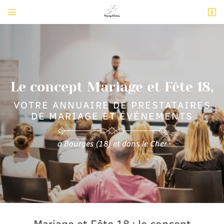


4 allée Evariste Galois
18000 Bourges
02 48 24 76 19
Le concept Mariage et Fête 18,
VOTRE ANNUAIRE DE PRESTATAIRES
DE MARIAGE ET ÉVÉNEMENTS
à Bourges (18) et dans le Cher
Adresse email de réception

Newsletter à recevoir

En cochant cette case, vous consentez à recevoir nos propositions commerciales à
l'adresse email indiqué ci-dessus. Vous pouvez vous désinscrire à tout moment en
utilisant
le formulaire de désinscription
.