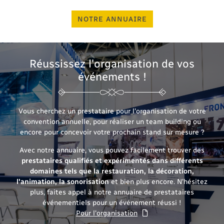
02 48 24 76 
s partenaires
NOTRE ANNUAIRE
 coups de cœur
Avis
Réussissez l'organisation
de vos
événements !
Actualités
Restez infor
Contact
INSCRIPTION NEW
Vous cherchez un prestataire pour l'organisation de votre
convention annuelle, pour réaliser un team building ou
encore pour concevoir votre prochain stand sur mesure ?
Avec notre annuaire, vous pouvez facilement trouver des
prestataires qualifiés et expérimentés dans différents
domaines tels que la restauration, la décoration,
l'animation, la sonorisation
et bien plus encore. N'hésitez
plus, faites appel à notre annuaire de prestataires
événementiels pour un événement réussi !
Pour l'organisation