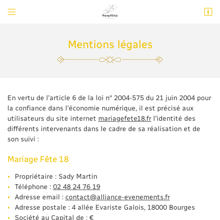


4 allée Evariste Galois
18000 Bourges
02 48 24 76 19
Mentions légales
En vertu de l'article 6 de la loi n° 2004-575 du 21 juin 2004 pour
la confiance dans l'économie numérique, il est précisé aux
utilisateurs du site internet
mariagefete18.fr
l'identité des
différents intervenants dans le cadre de sa réalisation et de
son suivi :
Adresse email de réception

Mariage Fête 18
Newsletter à recevoir

Propriétaire : Sady Martin
Téléphone :
02 48 24 76 19
En cochant cette case, vous consentez à recevoir nos propositions commerciales à
Adresse email :
l'adresse email indiqué ci-dessus. Vous pouvez vous désinscrire à tout moment en
Adresse postale : 4 allée Evariste Galois, 18000 Bourges
utilisant
le formulaire de désinscription
.
Société au Capital de : €